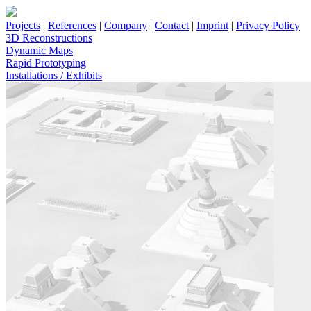
Projects
|
References
|
Company
|
Contact
|
Imprint
|
Privacy Policy
3D Reconstructions
Dynamic Maps
Rapid Prototyping
Installations / Exhibits