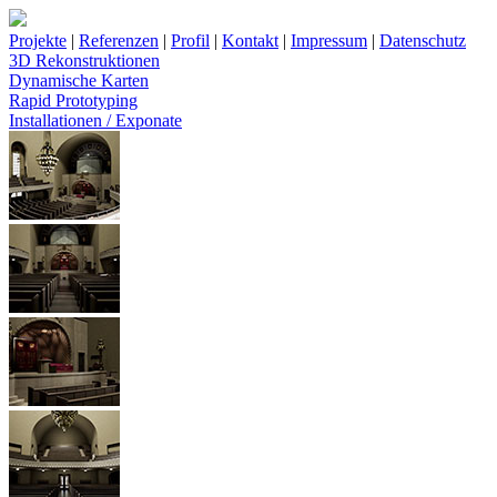
Projekte
|
Referenzen
|
Profil
|
Kontakt
|
Impressum
|
Datenschutz
3D Rekonstruktionen
Dynamische Karten
Rapid Prototyping
Installationen / Exponate