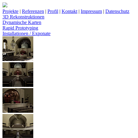
Projekte
|
Referenzen
|
Profil
|
Kontakt
|
Impressum
|
Datenschutz
3D Rekonstruktionen
Dynamische Karten
Rapid Prototyping
Installationen / Exponate