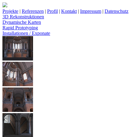
Projekte
|
Referenzen
|
Profil
|
Kontakt
|
Impressum
|
Datenschutz
3D Rekonstruktionen
Dynamische Karten
Rapid Prototyping
Installationen / Exponate