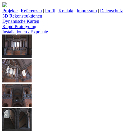
Projekte
|
Referenzen
|
Profil
|
Kontakt
|
Impressum
|
Datenschutz
3D Rekonstruktionen
Dynamische Karten
Rapid Prototyping
Installationen / Exponate