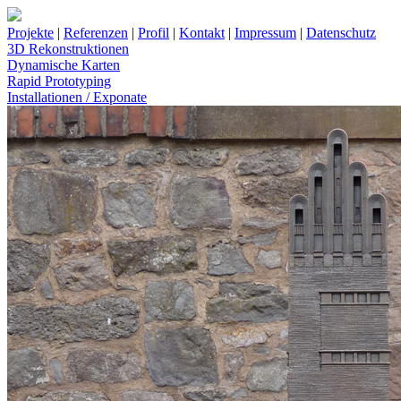
Projekte
|
Referenzen
|
Profil
|
Kontakt
|
Impressum
|
Datenschutz
3D Rekonstruktionen
Dynamische Karten
Rapid Prototyping
Installationen / Exponate