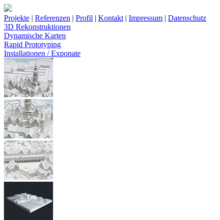
Projekte
|
Referenzen
|
Profil
|
Kontakt
|
Impressum
|
Datenschutz
3D Rekonstruktionen
Dynamische Karten
Rapid Prototyping
Installationen / Exponate