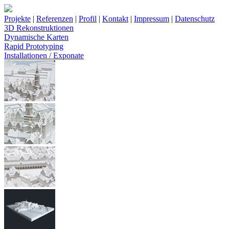
Projekte
|
Referenzen
|
Profil
|
Kontakt
|
Impressum
|
Datenschutz
3D Rekonstruktionen
Dynamische Karten
Rapid Prototyping
Installationen / Exponate