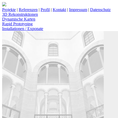
Projekte
|
Referenzen
|
Profil
|
Kontakt
|
Impressum
|
Datenschutz
3D Rekonstruktionen
Dynamische Karten
Rapid Prototyping
Installationen / Exponate