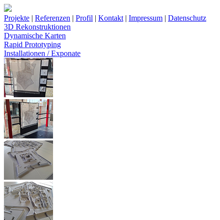
Projekte
|
Referenzen
|
Profil
|
Kontakt
|
Impressum
|
Datenschutz
3D Rekonstruktionen
Dynamische Karten
Rapid Prototyping
Installationen / Exponate