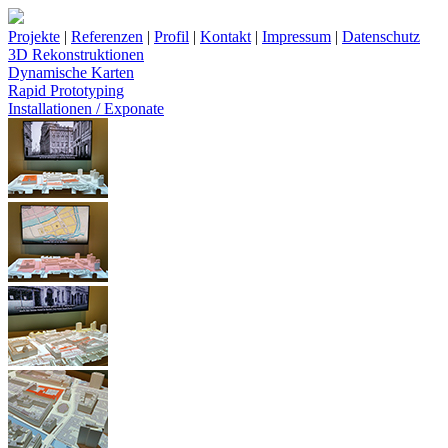
Projekte
|
Referenzen
|
Profil
|
Kontakt
|
Impressum
|
Datenschutz
3D Rekonstruktionen
Dynamische Karten
Rapid Prototyping
Installationen / Exponate