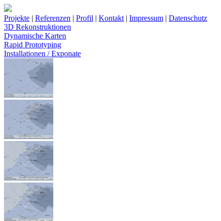
Projekte
|
Referenzen
|
Profil
|
Kontakt
|
Impressum
|
Datenschutz
3D Rekonstruktionen
Dynamische Karten
Rapid Prototyping
Installationen / Exponate