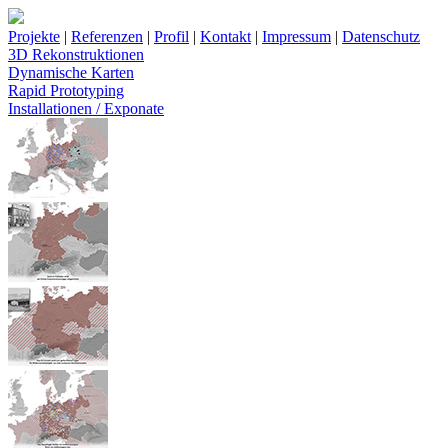
Projekte
|
Referenzen
|
Profil
|
Kontakt
|
Impressum
|
Datenschutz
3D Rekonstruktionen
Dynamische Karten
Rapid Prototyping
Installationen / Exponate