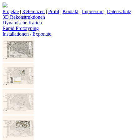
Projekte
|
Referenzen
|
Profil
|
Kontakt
|
Impressum
|
Datenschutz
3D Rekonstruktionen
Dynamische Karten
Rapid Prototyping
Installationen / Exponate