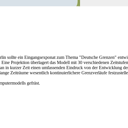
rlin sollte ein Eingangsexponat zum Thema "Deutsche Grenzen" entwic
 Eine Projektion überlagert das Modell mit 30 verschiedenen Zeitstufe
n in kurzer Zeit einen umfassenden Eindruck von der Entwicklung der po
ange Zeiträume wesentlich kontinuierlichere Grenzverläufe festzustell
mputermodells gefräst.