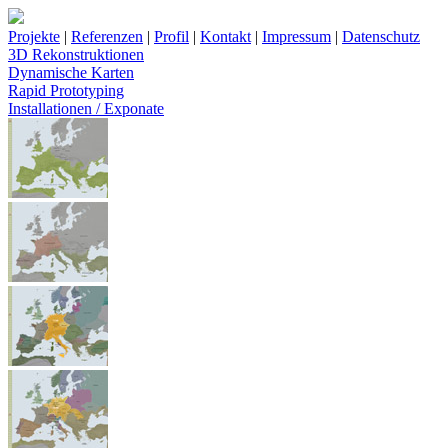
Projekte
|
Referenzen
|
Profil
|
Kontakt
|
Impressum
|
Datenschutz
3D Rekonstruktionen
Dynamische Karten
Rapid Prototyping
Installationen / Exponate