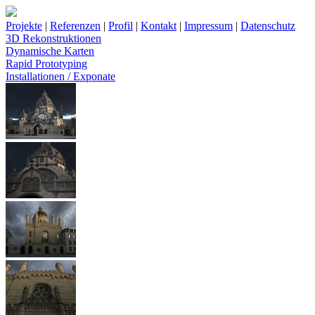
Projekte
|
Referenzen
|
Profil
|
Kontakt
|
Impressum
|
Datenschutz
3D Rekonstruktionen
Dynamische Karten
Rapid Prototyping
Installationen / Exponate