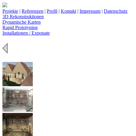
Projekte
|
Referenzen
|
Profil
|
Kontakt
|
Impressum
|
Datenschutz
3D Rekonstruktionen
Dynamische Karten
Rapid Prototyping
Installationen / Exponate