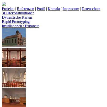
Projekte
|
Referenzen
|
Profil
|
Kontakt
|
Impressum
|
Datenschutz
3D Rekonstruktionen
Dynamische Karten
Rapid Prototyping
Installationen / Exponate