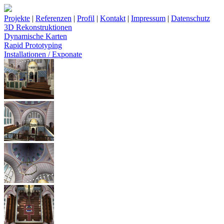
Projekte
|
Referenzen
|
Profil
|
Kontakt
|
Impressum
|
Datenschutz
3D Rekonstruktionen
Dynamische Karten
Rapid Prototyping
Installationen / Exponate