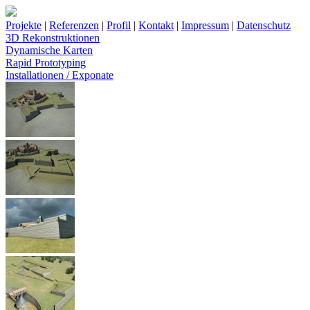
Projekte
|
Referenzen
|
Profil
|
Kontakt
|
Impressum
|
Datenschutz
3D Rekonstruktionen
Dynamische Karten
Rapid Prototyping
Installationen / Exponate