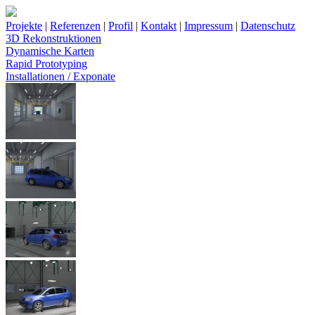
Projekte
|
Referenzen
|
Profil
|
Kontakt
|
Impressum
|
Datenschutz
3D Rekonstruktionen
Dynamische Karten
Rapid Prototyping
Installationen / Exponate