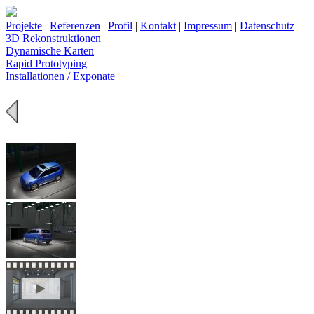
Projekte
|
Referenzen
|
Profil
|
Kontakt
|
Impressum
|
Datenschutz
3D Rekonstruktionen
Dynamische Karten
Rapid Prototyping
Installationen / Exponate