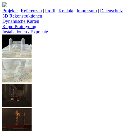
Projekte
|
Referenzen
|
Profil
|
Kontakt
|
Impressum
|
Datenschutz
3D Rekonstruktionen
Dynamische Karten
Rapid Prototyping
Installationen / Exponate