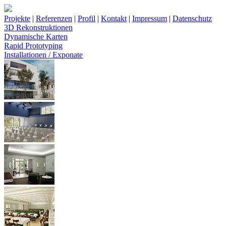
Projekte
|
Referenzen
|
Profil
|
Kontakt
|
Impressum
|
Datenschutz
3D Rekonstruktionen
Dynamische Karten
Rapid Prototyping
Installationen / Exponate