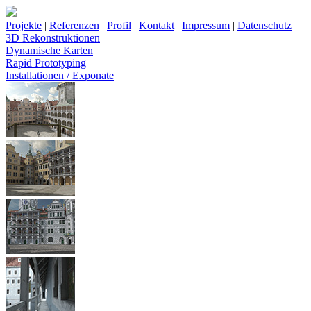
Projekte
|
Referenzen
|
Profil
|
Kontakt
|
Impressum
|
Datenschutz
3D Rekonstruktionen
Dynamische Karten
Rapid Prototyping
Installationen / Exponate