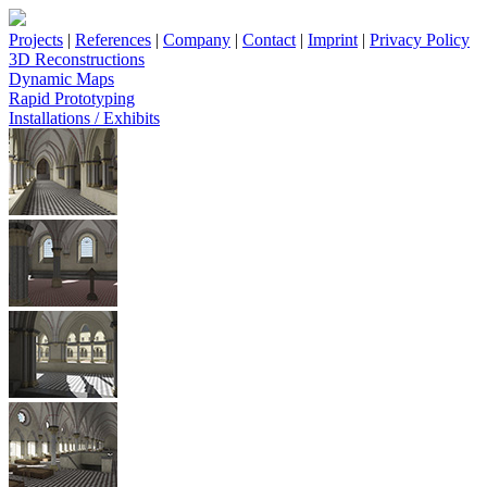
Projects
|
References
|
Company
|
Contact
|
Imprint
|
Privacy Policy
3D Reconstructions
Dynamic Maps
Rapid Prototyping
Installations / Exhibits