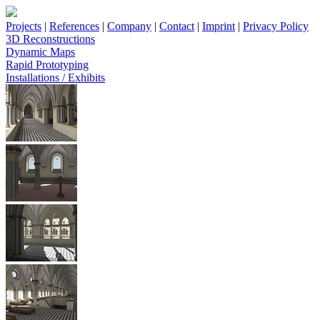
Projects
|
References
|
Company
|
Contact
|
Imprint
|
Privacy Policy
3D Reconstructions
Dynamic Maps
Rapid Prototyping
Installations / Exhibits