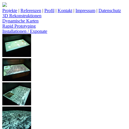
Projekte
|
Referenzen
|
Profil
|
Kontakt
|
Impressum
|
Datenschutz
3D Rekonstruktionen
Dynamische Karten
Rapid Prototyping
Installationen / Exponate