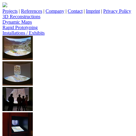
Projects
|
References
|
Company
|
Contact
|
Imprint
|
Privacy Policy
3D Reconstructions
Dynamic Maps
Rapid Prototyping
Installations / Exhibits