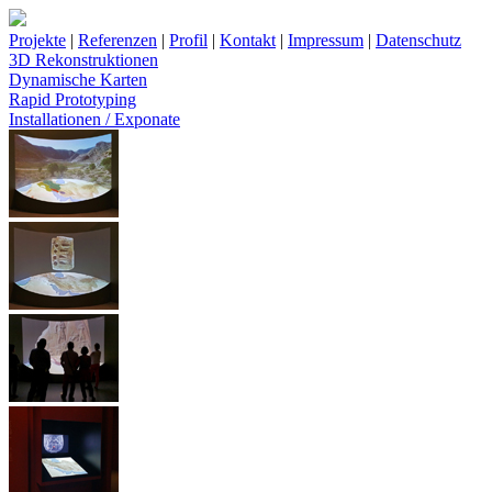
Projekte
|
Referenzen
|
Profil
|
Kontakt
|
Impressum
|
Datenschutz
3D Rekonstruktionen
Dynamische Karten
Rapid Prototyping
Installationen / Exponate