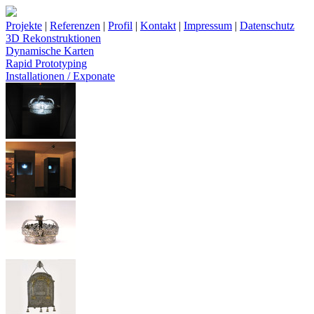
Projekte
|
Referenzen
|
Profil
|
Kontakt
|
Impressum
|
Datenschutz
3D Rekonstruktionen
Dynamische Karten
Rapid Prototyping
Installationen / Exponate