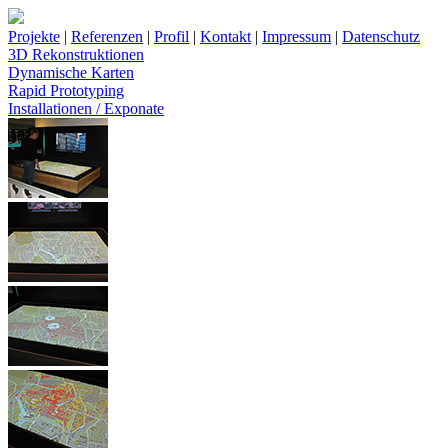
Projekte
|
Referenzen
|
Profil
|
Kontakt
|
Impressum
|
Datenschutz
3D Rekonstruktionen
Dynamische Karten
Rapid Prototyping
Installationen / Exponate