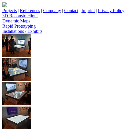
Projects
|
References
|
Company
|
Contact
|
Imprint
|
Privacy Policy
3D Reconstructions
Dynamic Maps
Rapid Prototyping
Installations / Exhibits