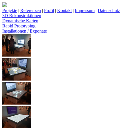
Projekte
|
Referenzen
|
Profil
|
Kontakt
|
Impressum
|
Datenschutz
3D Rekonstruktionen
Dynamische Karten
Rapid Prototyping
Installationen / Exponate