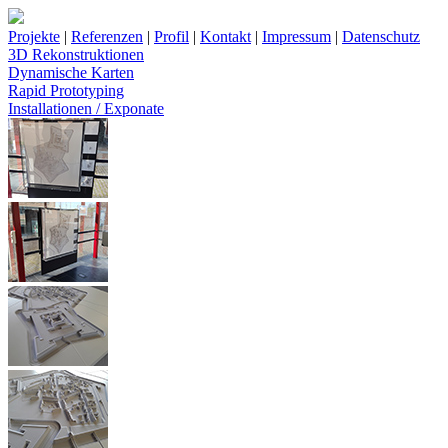
Projekte
|
Referenzen
|
Profil
|
Kontakt
|
Impressum
|
Datenschutz
3D Rekonstruktionen
Dynamische Karten
Rapid Prototyping
Installationen / Exponate