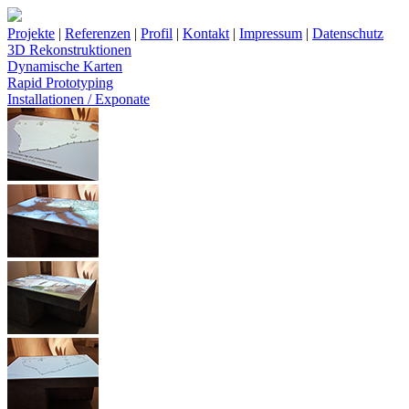
Projekte
|
Referenzen
|
Profil
|
Kontakt
|
Impressum
|
Datenschutz
3D Rekonstruktionen
Dynamische Karten
Rapid Prototyping
Installationen / Exponate