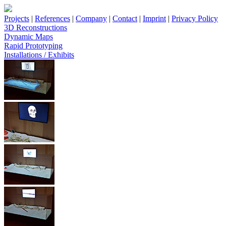
Projects
|
References
|
Company
|
Contact
|
Imprint
|
Privacy Policy
3D Reconstructions
Dynamic Maps
Rapid Prototyping
Installations / Exhibits