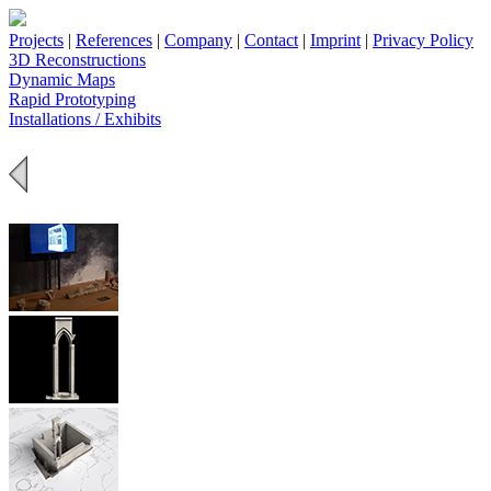
Projects
|
References
|
Company
|
Contact
|
Imprint
|
Privacy Policy
3D Reconstructions
Dynamic Maps
Rapid Prototyping
Installations / Exhibits