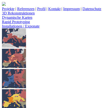
Projekte
|
Referenzen
|
Profil
|
Kontakt
|
Impressum
|
Datenschutz
3D Rekonstruktionen
Dynamische Karten
Rapid Prototyping
Installationen / Exponate